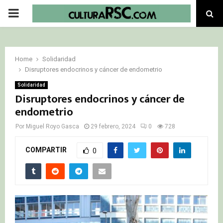
PRIMARY
MENU
Home
Solidaridad
Disruptores endocrinos y cáncer de endometrio
Solidaridad
Disruptores endocrinos y cáncer de
endometrio
Por
Miguel Royo Gasca
29 febrero, 2024
0
728
COMPARTIR
0