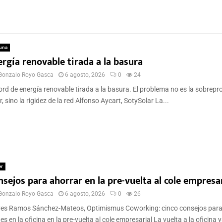
una
rgía renovable tirada a la basura
Gonzalo Royo Gasca
6 agosto, 2026
0
24
rd de energía renovable tirada a la basura. El problema no es la sobrep
r, sino la rigidez de la red Alfonso Aycart, SotySolar La...
er
sejos para ahorrar en la pre-vuelta al cole empresar
Gonzalo Royo Gasca
6 agosto, 2026
0
26
ves Ramos Sánchez-Mateos, Optimismus Coworking: cinco consejos para
es en la oficina en la pre-vuelta al cole empresarial La vuelta a la oficina y