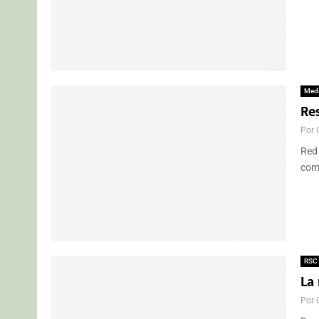
Med
Re
Por
Red 
comp
RSC
La
Por