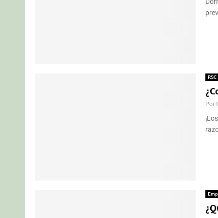
Dorm
prev
RSC
¿C
Por
¡Los
razo
Emp
¿Qu