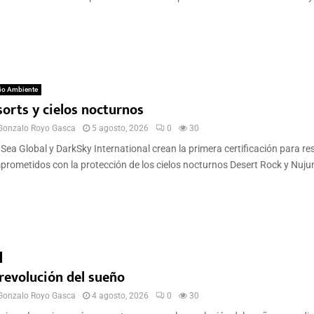
io Ambiente
sorts y cielos nocturnos
Gonzalo Royo Gasca
5 agosto, 2026
0
30
Sea Global y DarkSky International crean la primera certificación para re
rometidos con la protección de los cielos nocturnos Desert Rock y Nujum
 revolución del sueño
Gonzalo Royo Gasca
4 agosto, 2026
0
30