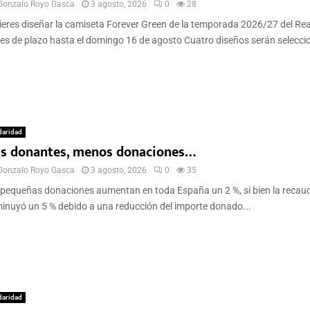
Gonzalo Royo Gasca
3 agosto, 2026
0
28
eres diseñar la camiseta Forever Green de la temporada 2026/27 del Rea
es de plazo hasta el domingo 16 de agosto Cuatro diseños serán selecci
daridad
s donantes, menos donaciones…
Gonzalo Royo Gasca
3 agosto, 2026
0
35
pequeñas donaciones aumentan en toda España un 2 %, si bien la recau
inuyó un 5 % debido a una reducción del importe donado...
daridad