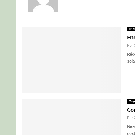
Trib
Ene
Por
Réco
sola
Muj
Con
Por
Nie
cost