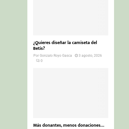
¿Quieres diseñar la camiseta del
Betis?
Por
Gonzalo Royo Gasca
3 agosto, 2026
0
Más donantes, menos donaciones…