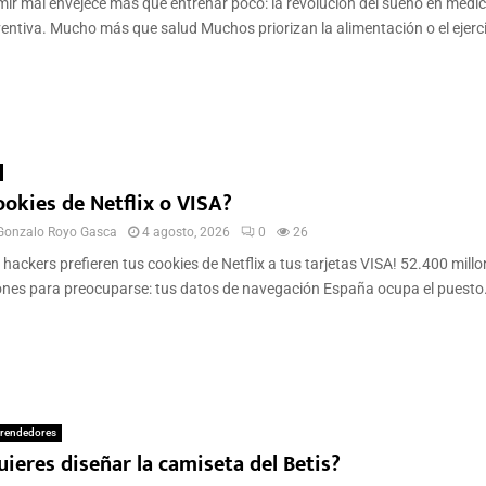
ir mal envejece más que entrenar poco: la revolución del sueño en medic
entiva. Mucho más que salud Muchos priorizan la alimentación o el ejercic
ookies de Netflix o VISA?
Gonzalo Royo Gasca
4 agosto, 2026
0
26
 hackers prefieren tus cookies de Netflix a tus tarjetas VISA! 52.400 mill
nes para preocuparse: tus datos de navegación España ocupa el puesto.
rendedores
ieres diseñar la camiseta del Betis?