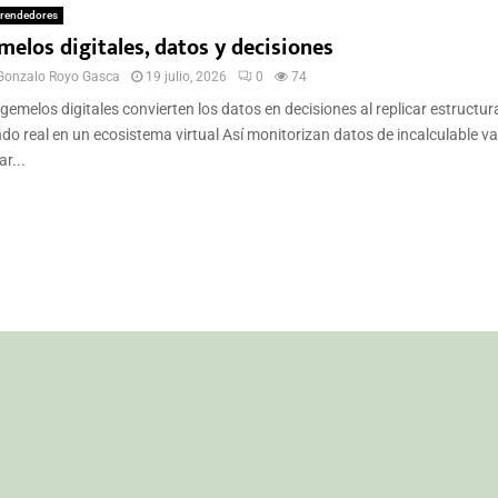
rendedores
melos digitales, datos y decisiones
Gonzalo Royo Gasca
19 julio, 2026
0
74
gemelos digitales convierten los datos en decisiones al replicar estructur
o real en un ecosistema virtual Así monitorizan datos de incalculable va
r...