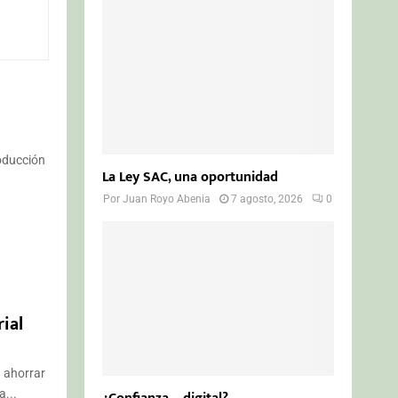
o
r
R
:
C
H
roducción
La Ley SAC, una oportunidad
Por
Juan Royo Abenia
7 agosto, 2026
0
ial
 ahorrar
a...