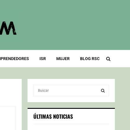
PRENDEDORES
ISR
MUJER
BLOG RSC
S
e
a
S
r
c
E
ÚLTIMAS NOTICIAS
h
f
A