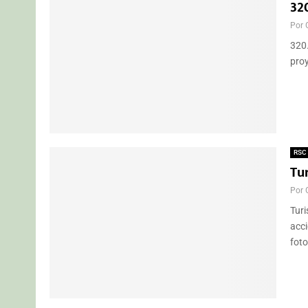
32
Por
320
proy
RSC
Tur
Por
Turi
acci
foto