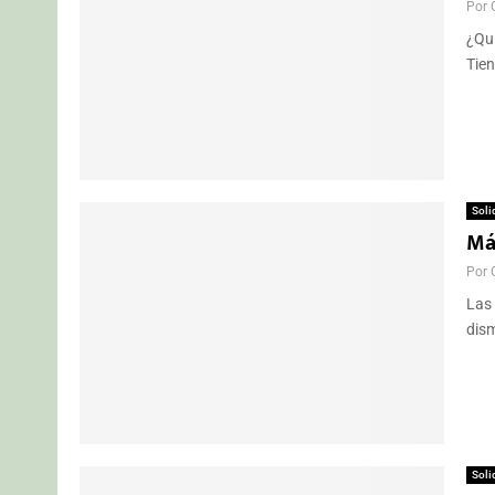
Por
¿Qui
Tien
Soli
Má
Por
Las 
dism
Soli