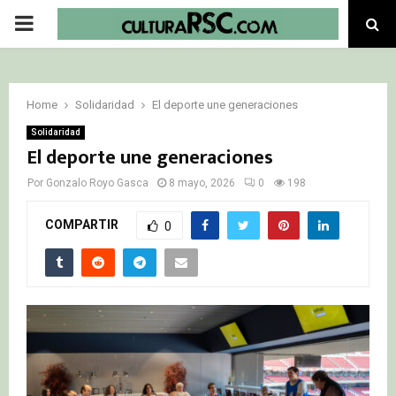
PRIMARY
MENU
Home
Solidaridad
El deporte une generaciones
Solidaridad
El deporte une generaciones
Por
Gonzalo Royo Gasca
8 mayo, 2026
0
198
COMPARTIR
0