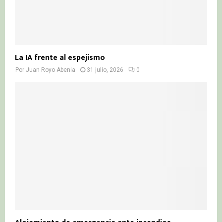
La IA frente al espejismo
Por
Juan Royo Abenia
31 julio, 2026
0