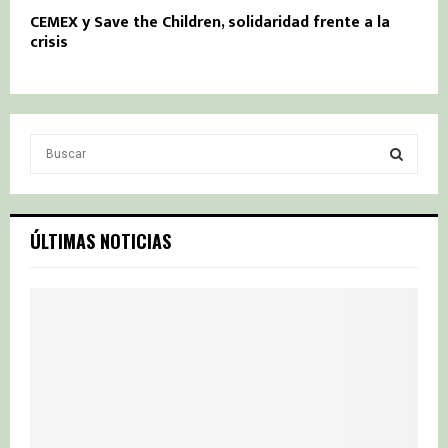
CEMEX y Save the Children, solidaridad frente a la
crisis
S
e
a
S
r
c
E
ÚLTIMAS NOTICIAS
h
f
A
o
r
R
:
C
H