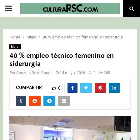
PRIMARY
MENU
Home
Mujer
40 % empleo técnico femenino en siderurgia
Mujer
40 % empleo técnico femenino en
siderurgia
Por
Gonzalo Royo Gasca
14 mayo, 2026
0
205
COMPARTIR
0