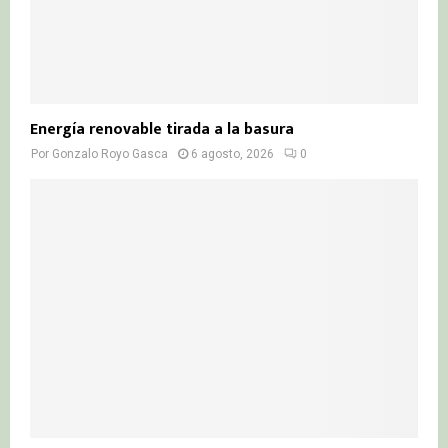
Energía renovable tirada a la basura
Por
Gonzalo Royo Gasca
6 agosto, 2026
0