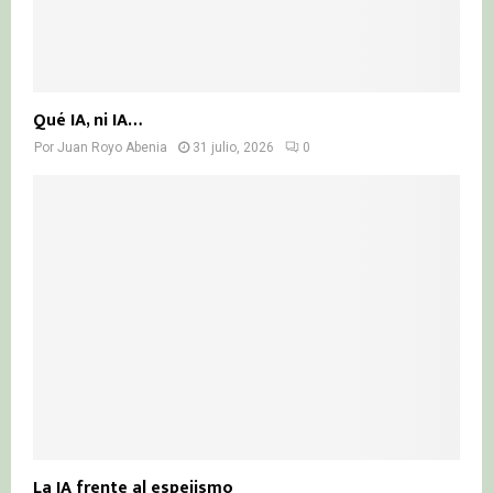
Qué IA, ni IA…
Por
Juan Royo Abenia
31 julio, 2026
0
La IA frente al espejismo