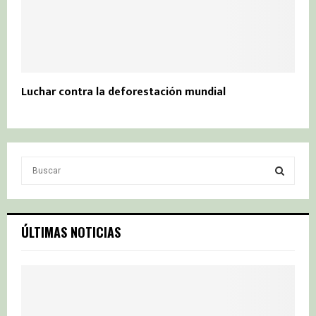
Luchar contra la deforestación mundial
S
e
a
S
r
c
E
ÚLTIMAS NOTICIAS
h
f
A
o
r
R
:
C