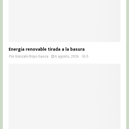
Energía renovable tirada a la basura
Por
Gonzalo Royo Gasca
6 agosto, 2026
0