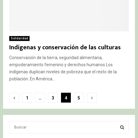
Solidaridad
Indígenas y conservación de las culturas
Conservación de la tierra, seguridad alimentaria,
empoderamiento femenino y derechos humanos Los
indígenas duplican niveles de pobreza que el resto de la
población. En América...
Paginación
1
…
3
4
5
de
entradas
S
e
a