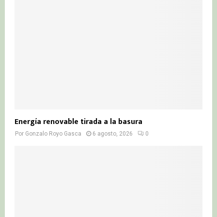
:
C
H
Energía renovable tirada a la basura
Por
Gonzalo Royo Gasca
6 agosto, 2026
0