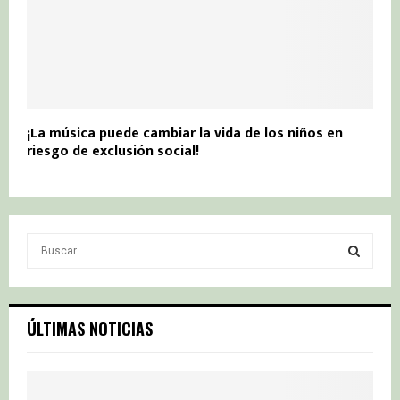
¡La música puede cambiar la vida de los niños en
riesgo de exclusión social!
S
e
a
S
r
c
E
ÚLTIMAS NOTICIAS
h
f
A
o
r
R