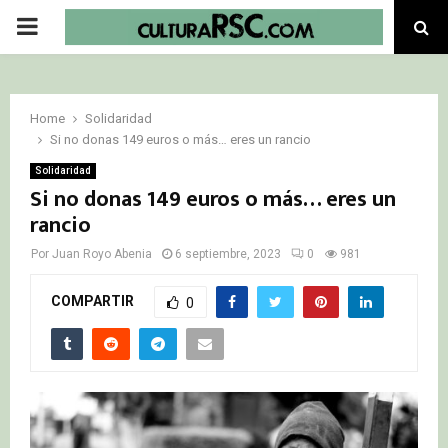
PRIMARY
MENU
Home
Solidaridad
Si no donas 149 euros o más… eres un rancio
Solidaridad
Si no donas 149 euros o más… eres un
rancio
Por
Juan Royo Abenia
6 septiembre, 2023
0
981
COMPARTIR
0