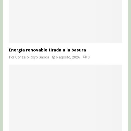
Energía renovable tirada a la basura
Por
Gonzalo Royo Gasca
6 agosto, 2026
0