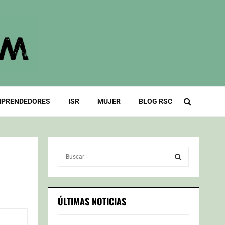
PRENDEDORES
ISR
MUJER
BLOG RSC
S
e
a
S
r
c
E
ÚLTIMAS NOTICIAS
h
f
A