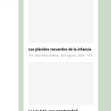
o
r
R
:
C
H
Los plácidos recuerdos de la infancia
Por
Juan Royo Abenia
8 agosto, 2026
0