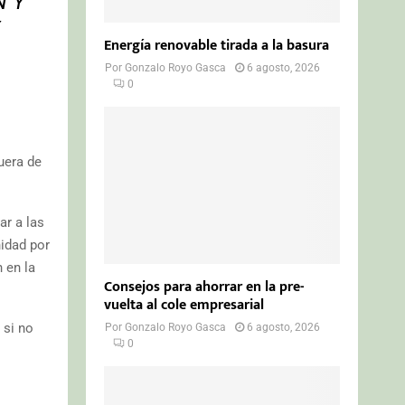
N Y
Energía renovable tirada a la basura
Por
Gonzalo Royo Gasca
6 agosto, 2026
0
uera de
ar a las
nidad por
 en la
Consejos para ahorrar en la pre-
vuelta al cole empresarial
 si no
Por
Gonzalo Royo Gasca
6 agosto, 2026
0