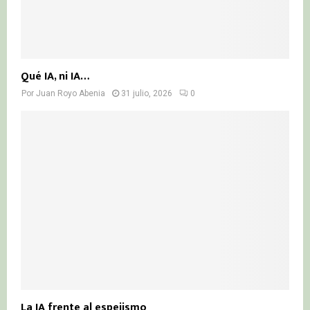
Qué IA, ni IA…
Por
Juan Royo Abenia
31 julio, 2026
0
La IA frente al espejismo