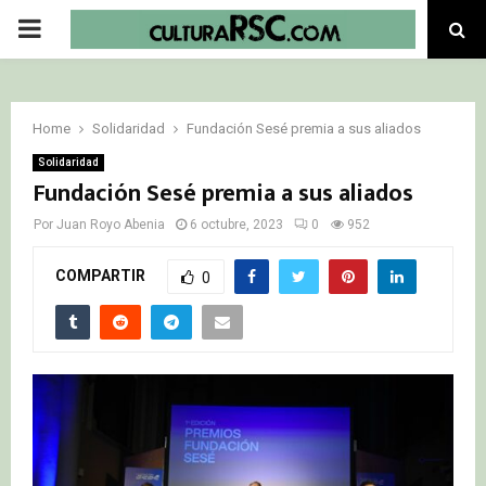
PRIMARY
MENU
Home
Solidaridad
Fundación Sesé premia a sus aliados
Solidaridad
Fundación Sesé premia a sus aliados
Por
Juan Royo Abenia
6 octubre, 2023
0
952
COMPARTIR
0