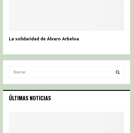
La solidaridad de Álvaro Arbeloa
S
e
a
S
r
c
E
ÚLTIMAS NOTICIAS
h
f
A
o
r
R
:
C