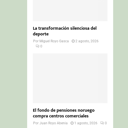
La transformación silenciosa del
deporte
Por
Miguel Royo Gasca
2 agosto, 2026
0
El fondo de pensiones noruego
compra centros comerciales
Por
Juan Royo Abenia
1 agosto, 2026
0