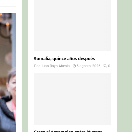
o
r
R
:
C
H
Somalia, quince años después
Por
Juan Royo Abenia
5 agosto, 2026
0