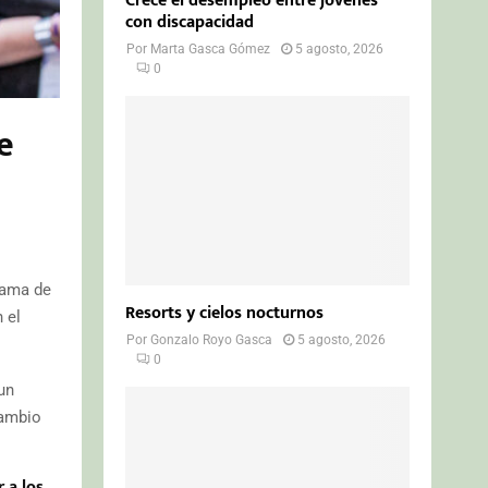
Crece el desempleo entre jóvenes
con discapacidad
Por
Marta Gasca Gómez
5 agosto, 2026
0
e
grama de
Resorts y cielos nocturnos
 el
Por
Gonzalo Royo Gasca
5 agosto, 2026
0
un
cambio
 a los