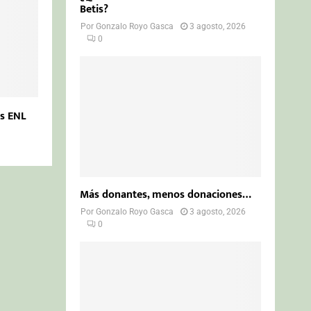
Betis?
Por
Gonzalo Royo Gasca
3 agosto, 2026
0
as ENL
Más donantes, menos donaciones…
Por
Gonzalo Royo Gasca
3 agosto, 2026
0