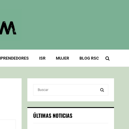
PRENDEDORES
ISR
MUJER
BLOG RSC
S
e
a
S
r
c
E
ÚLTIMAS NOTICIAS
h
f
A