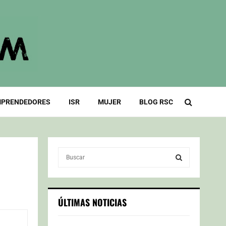
PRENDEDORES
ISR
MUJER
BLOG RSC
S
e
a
S
r
c
E
ÚLTIMAS NOTICIAS
h
f
A