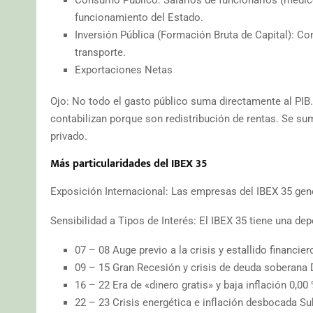
Consumo Público: Salarios de funcionarios (médicos
funcionamiento del Estado.
Inversión Pública (Formación Bruta de Capital): Co
transporte.
Exportaciones Netas
Ojo: No todo el gasto público suma directamente al PIB
contabilizan porque son redistribución de rentas. Se 
privado.
Más particularidades del IBEX 35
Exposición Internacional: Las empresas del IBEX 35 gen
Sensibilidad a Tipos de Interés: El IBEX 35 tiene una dep
07 – 08 Auge previo a la crisis y estallido financie
09 – 15 Gran Recesión y crisis de deuda soberana 
16 – 22 Era de «dinero gratis» y baja inflación 0,0
22 – 23 Crisis energética e inflación desbocada Sub