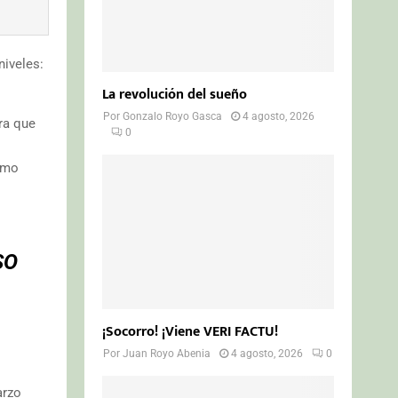
niveles:
La revolución del sueño
Por
Gonzalo Royo Gasca
4 agosto, 2026
ra que
0
nimo
SO
¡Socorro! ¡Viene VERI FACTU!
Por
Juan Royo Abenia
4 agosto, 2026
0
arzo