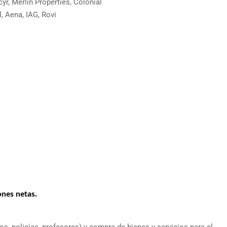
yr, Merlin Properties, Colonial
l, Aena, IAG, Rovi
ones netas.