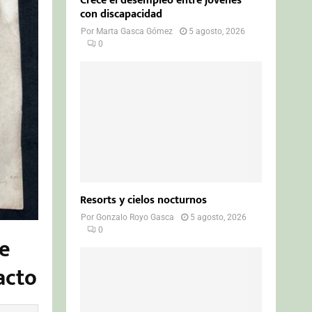
Crece el desempleo entre jóvenes
con discapacidad
Por
Marta Gasca Gómez
5 agosto, 2026
0
Resorts y cielos nocturnos
Por
Gonzalo Royo Gasca
5 agosto, 2026
0
de
acto