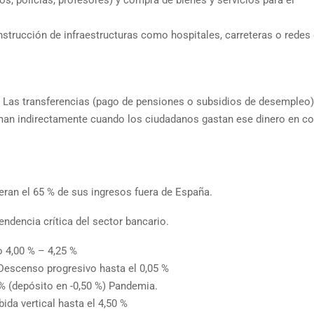
, policías, profesores) y compra de bienes y servicios para el
nstrucción de infraestructuras como hospitales, carreteras o redes
. Las transferencias (pago de pensiones o subsidios de desempleo)
suman indirectamente cuando los ciudadanos gastan ese dinero en 
eran el 65 % de sus ingresos fuera de España.
endencia crítica del sector bancario.
ro 4,00 % – 4,25 %
Descenso progresivo hasta el 0,05 %
0 % (depósito en -0,50 %) Pandemia.
ida vertical hasta el 4,50 %