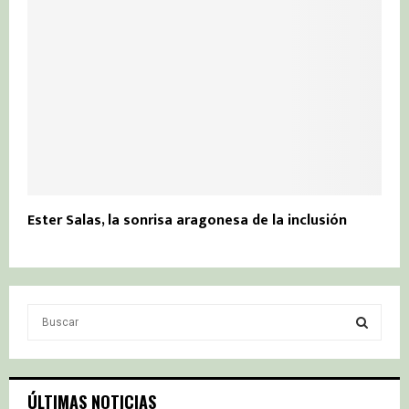
Ester Salas, la sonrisa aragonesa de la inclusión
S
e
a
S
r
c
E
ÚLTIMAS NOTICIAS