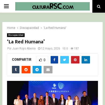
PRIMARY
MENU
Home
Discapacidad
‘La Red Humana’
Discapacidad
‘La Red Humana’
Por
Juan Royo Abenia
12 mayo, 2026
0
187
COMPARTIR
0