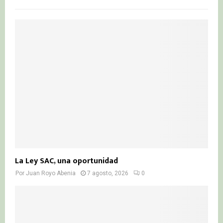
h
f
A
o
r
R
:
C
H
La Ley SAC, una oportunidad
Por
Juan Royo Abenia
7 agosto, 2026
0