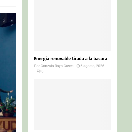
o
r
R
:
C
H
Energía renovable tirada a la basura
Por
Gonzalo Royo Gasca
6 agosto, 2026
0