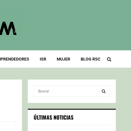
PRENDEDORES
ISR
MUJER
BLOG RSC
S
e
a
S
r
c
E
ÚLTIMAS NOTICIAS
h
f
A