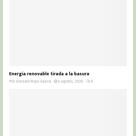
Energía renovable tirada a la basura
Por
Gonzalo Royo Gasca
6 agosto, 2026
0