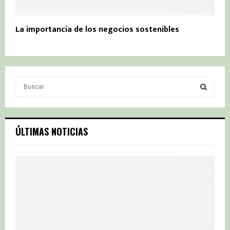
La importancia de los negocios sostenibles
S
e
a
S
r
c
E
ÚLTIMAS NOTICIAS
h
f
A
o
r
R
:
C
H