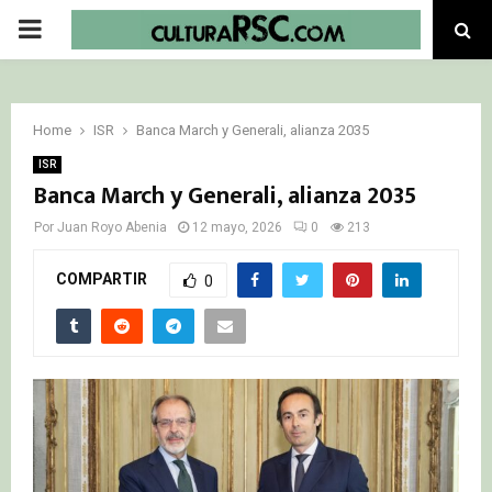
PRIMARY
MENU
Home
ISR
Banca March y Generali, alianza 2035
ISR
Banca March y Generali, alianza 2035
Por
Juan Royo Abenia
12 mayo, 2026
0
213
COMPARTIR
0