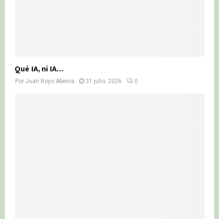
Qué IA, ni IA…
Por
Juan Royo Abenia
31 julio, 2026
0