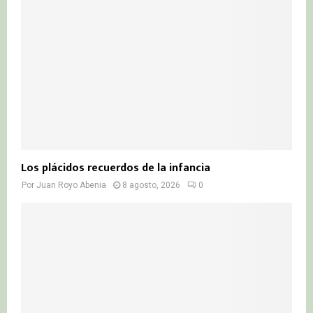
:
C
H
Los plácidos recuerdos de la infancia
Por
Juan Royo Abenia
8 agosto, 2026
0