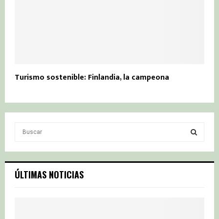
Turismo sostenible: Finlandia, la campeona
S
e
a
S
r
c
E
ÚLTIMAS NOTICIAS
h
f
A
o
r
R