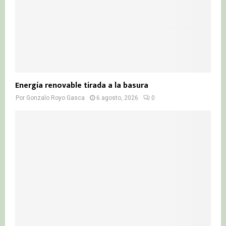
Energía renovable tirada a la basura
Por
Gonzalo Royo Gasca
6 agosto, 2026
0