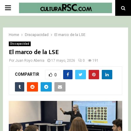
PRIMARY
MENU
Home
Discapacidad
El marco de la LSE
Discapacidad
El marco de la LSE
Por
Juan Royo Abenia
17 mayo, 2026
0
191
COMPARTIR
0