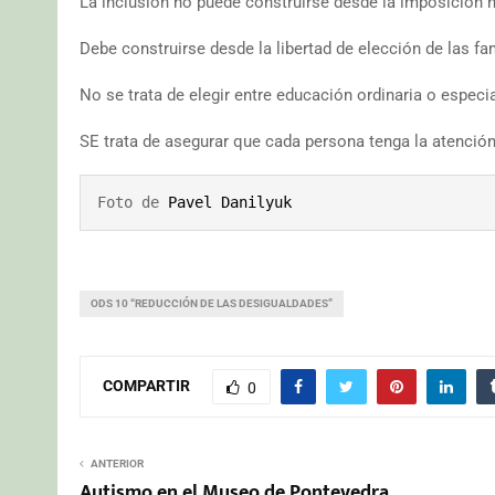
La inclusión no puede construirse desde la imposición n
Debe construirse desde la libertad de elección de las fa
No se trata de elegir entre educación ordinaria o especia
SE trata de asegurar que cada persona tenga la atenció
Foto de 
Pavel Danilyuk
ODS 10 “REDUCCIÓN DE LAS DESIGUALDADES”
COMPARTIR
0
ANTERIOR
Autismo en el Museo de Pontevedra