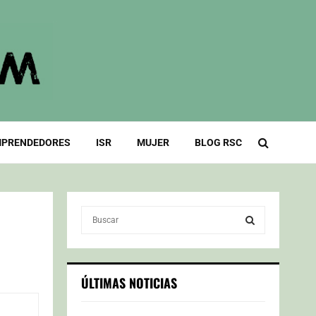
PRENDEDORES
ISR
MUJER
BLOG RSC
S
e
a
S
r
c
E
ÚLTIMAS NOTICIAS
h
f
A