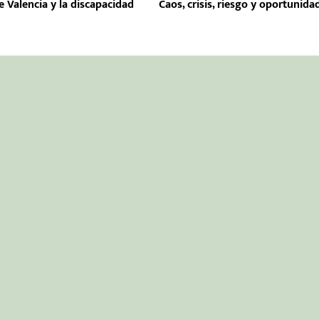
e Valencia y la discapacidad
Caos, crisis, riesgo y oportunida