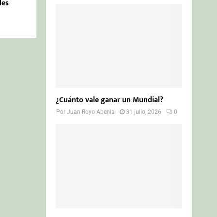
des
¿Cuánto vale ganar un Mundial?
Por
Juan Royo Abenia
31 julio, 2026
0