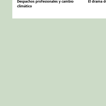
Despachos profesionales y cambio
El drama d
climático