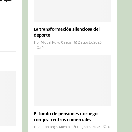
La transformación silenciosa del
deporte
Por
Miguel Royo Gasca
2 agosto, 2026
0
El fondo de pensiones noruego
compra centros comerciales
Por
Juan Royo Abenia
1 agosto, 2026
0