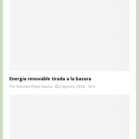
Energía renovable tirada a la basura
Por
Gonzalo Royo Gasca
6 agosto, 2026
0