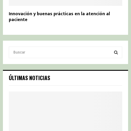
Innovación y buenas prácticas en la atención al
paciente
S
e
a
S
r
c
E
ÚLTIMAS NOTICIAS
h
f
A
o
r
R
:
C
H