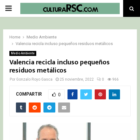
PRIMARY
MENU
Home
Medio Ambiente
Valencia recicla incluso pequeños residuos metálicos
Medio Ambiente
Valencia recicla incluso pequeños
residuos metálicos
Por
Gonzalo Royo Gasca
25 noviembre, 2022
0
966
COMPARTIR
0