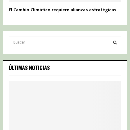
El Cambio Climático requiere alianzas estratégicas
S
e
a
S
r
c
E
ÚLTIMAS NOTICIAS
h
f
A
o
r
R
:
C
H