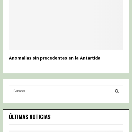
Anomalías sin precedentes en la Antártida
S
e
a
S
r
c
E
ÚLTIMAS NOTICIAS
h
f
A
o