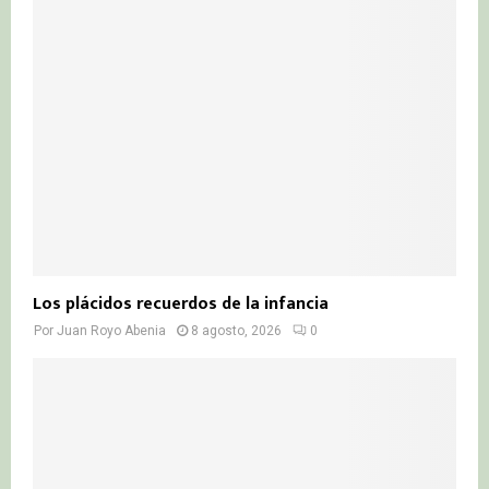
r
R
:
C
H
Los plácidos recuerdos de la infancia
Por
Juan Royo Abenia
8 agosto, 2026
0