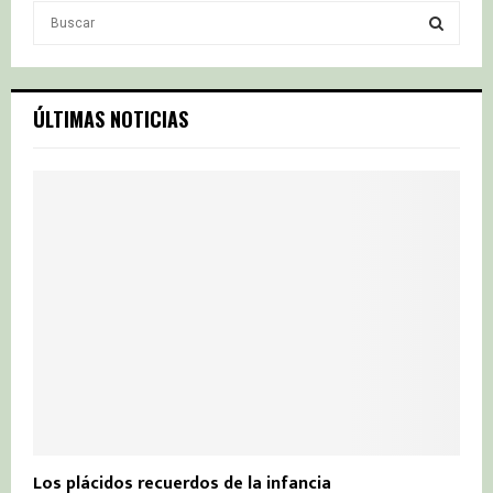
S
e
a
S
r
c
E
ÚLTIMAS NOTICIAS
h
f
A
o
r
R
:
C
H
Los plácidos recuerdos de la infancia