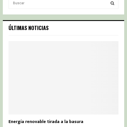
S
e
a
S
r
c
E
ÚLTIMAS NOTICIAS
h
f
A
o
r
R
:
C
H
Energía renovable tirada a la basura