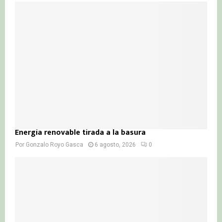
Energía renovable tirada a la basura
Por
Gonzalo Royo Gasca
6 agosto, 2026
0