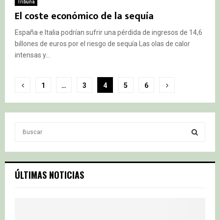
Tribuna
El coste económico de la sequía
España e Italia podrían sufrir una pérdida de ingresos de 14,6
billones de euros por el riesgo de sequía Las olas de calor
intensas y...
Paginación
1
…
3
4
5
6
de
entradas
S
e
a
S
r
c
E
ÚLTIMAS NOTICIAS
h
f
A
o
r
R
: