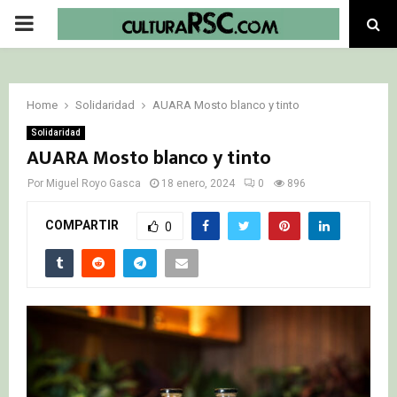
PRIMARY
MENU
Home
Solidaridad
AUARA Mosto blanco y tinto
Solidaridad
AUARA Mosto blanco y tinto
Por
Miguel Royo Gasca
18 enero, 2024
0
896
COMPARTIR
0