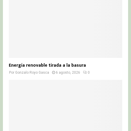
Energía renovable tirada a la basura
Por
Gonzalo Royo Gasca
6 agosto, 2026
0