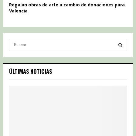
Regalan obras de arte a cambio de donaciones para
Valencia
S
e
a
S
r
c
E
ÚLTIMAS NOTICIAS
h
f
A
o
r
R
:
C
H