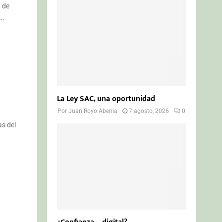
o
a de
r
R
..
:
C
H
La Ley SAC, una oportunidad
Por
Juan Royo Abenia
7 agosto, 2026
0
as del