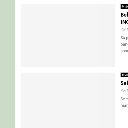
Muj
Bel
IN
Por
Su p
banc
sost
Muj
Sa
Por
Se c
mane