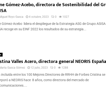
ine Gómez-Acebo, directora de Sostenibilidad del G
ISA
Miguel Royo Gasca
4 octubre, 2023
0
1027
e Gómez-Acebo lidera el despliegue de la Estrategia ASG de Grupo ASISA
A recoge en su EINF 2022 los resultados de su estrategia...
er
istina Valles Acero, directora general NEORIS Españ
Marta Gasca Gómez
12 julio, 2023
0
1288
 incluida entre los 100 Mejores Directores de RRHH de Forbes Cristina se
rporó a NEORIS hace 8 años, como directora del mercado de
comunicaciones....