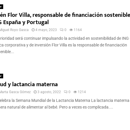
er
én Flor Villa, responsable de financiación sostenibl
G España y Portugal
Miguel Royo Gasca
4 mayo, 2023
0
1164
rioridad será continuar impulsando la actividad en sostenibilidad de ING
a corporativa y de inversión Flor Villa es la responsable de financiación
enible...
er
lud y lactancia materna
Marta Gasca Gómez
3 agosto, 2022
0
1214
elebra la Semana Mundial de la Lactancia Materna La lactancia materna 
ra natural de alimentar al bebé. Pero a veces es complicada....