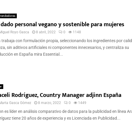
rendedores
idado personal vegano y sostenible para mujeres
Miguel Royo Gasca
8 abril, 2022
0
1148
 trabaja con formulación propia, seleccionando los ingredientes por cali
za, sin aditivos artificiales ni componentes innecesarios, y centraliza su
ucción en España mira Essential...
er
aceli Rodríguez, Country Manager adjinn España
Marta Gasca Gómez
8 marzo, 2022
0
1449
nn es líder en análisis comparativo de datos para la publicidad en línea Ar
íguez tiene 20 años de experiencia y es Licenciada en Publicidad...