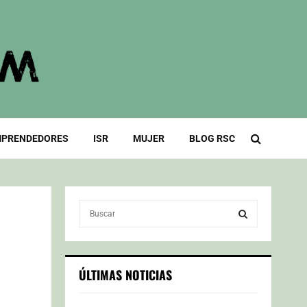
PRENDEDORES
ISR
MUJER
BLOG RSC
S
e
a
S
r
c
E
ÚLTIMAS NOTICIAS
h
f
A