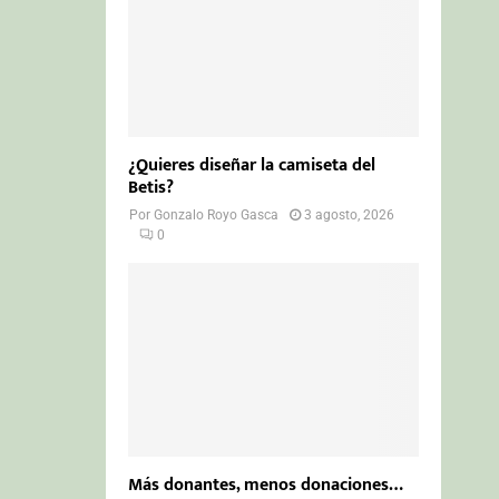
¿Quieres diseñar la camiseta del
Betis?
Por
Gonzalo Royo Gasca
3 agosto, 2026
0
Más donantes, menos donaciones…