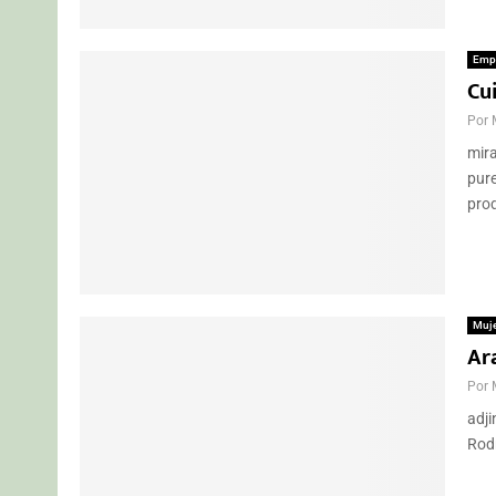
Emp
Cu
Por
mira
pure
prod
Muj
Ar
Por
adji
Rodr