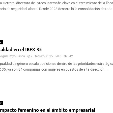
a Herrera, directora de Lyreco Intersafe, clave en el crecimiento de la líne
cio de seguridad laboral Desde 2023 desarrolló la consolidación de toda.
er
aldad en el IBEX 35
Miguel Royo Gasca
25 febrero, 2025
0
542
gualdad de género escala posiciones dentro de las prioridades estratégic
 35: ya son 34 compañías con mujeres en puestos de alta dirección...
er
 impacto femenino en el ámbito empresarial