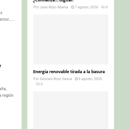
¿Confianza… digital?
Por
Juan Royo Abenia
7 agosto, 2026
0
as
ector…...
e
Energía renovable tirada a la basura
Por
Gonzalo Royo Gasca
6 agosto, 2026
0
aña,
a región