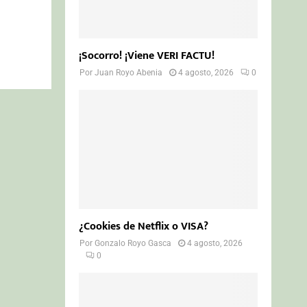
¡Socorro! ¡Viene VERI FACTU!
Por
Juan Royo Abenia
4 agosto, 2026
0
¿Cookies de Netflix o VISA?
Por
Gonzalo Royo Gasca
4 agosto, 2026
0