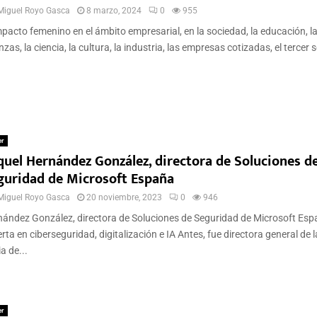
Miguel Royo Gasca
8 marzo, 2024
0
955
mpacto femenino en el ámbito empresarial, en la sociedad, la educación, l
nzas, la ciencia, la cultura, la industria, las empresas cotizadas, el tercer s
er
quel Hernández González, directora de Soluciones d
guridad de Microsoft España
Miguel Royo Gasca
20 noviembre, 2023
0
946
ández González, directora de Soluciones de Seguridad de Microsoft Esp
rta en ciberseguridad, digitalización e IA Antes, fue directora general de l
ia de...
er