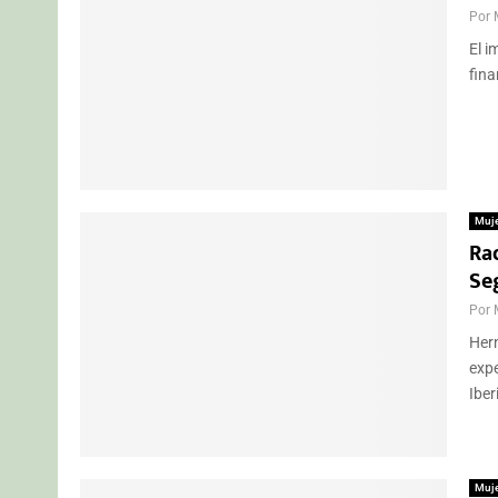
Por
El i
fina
Muj
Ra
Se
Por
Hern
expe
Iber
Muj