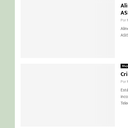
Al
AS
Por
Alin
ASIS
Muj
Cr
Por
Está
inco
Tele