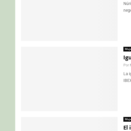
Núri
nego
Muj
Igu
Por
La i
IBEX
Muj
El