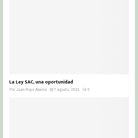
r
R
:
C
H
La Ley SAC, una oportunidad
Por
Juan Royo Abenia
7 agosto, 2026
0