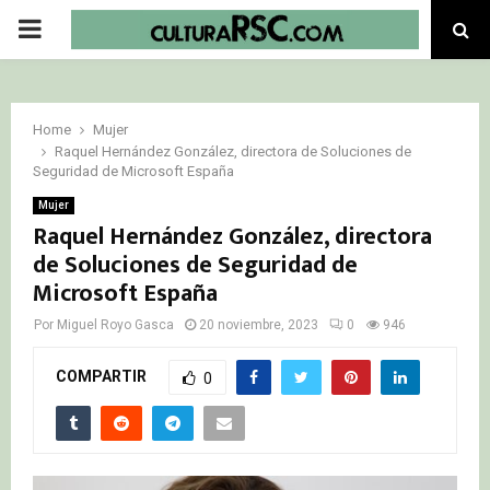
PRIMARY
MENU
Home
Mujer
Raquel Hernández González, directora de Soluciones de
Seguridad de Microsoft España
Mujer
Raquel Hernández González, directora
de Soluciones de Seguridad de
Microsoft España
Por
Miguel Royo Gasca
20 noviembre, 2023
0
946
COMPARTIR
0