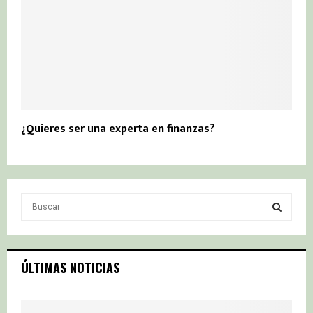
¿Quieres ser una experta en finanzas?
S
e
a
S
r
c
E
ÚLTIMAS NOTICIAS
h
f
A
o