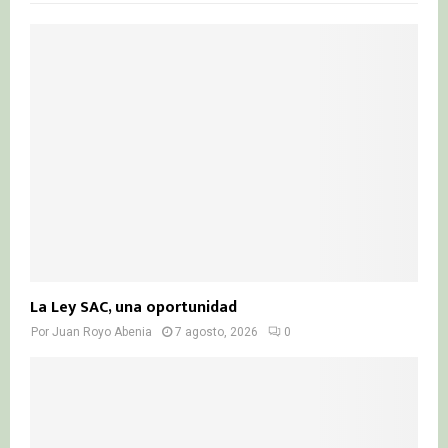
f
A
o
r
R
:
C
H
La Ley SAC, una oportunidad
Por
Juan Royo Abenia
7 agosto, 2026
0