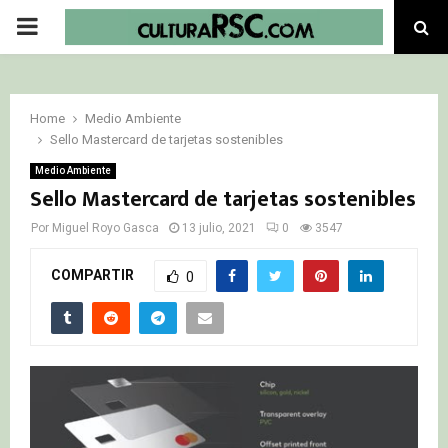
PRIMARY
MENU
Home
Medio Ambiente
Sello Mastercard de tarjetas sostenibles
Medio Ambiente
Sello Mastercard de tarjetas sostenibles
Por
Miguel Royo Gasca
13 julio, 2021
0
3547
COMPARTIR
0