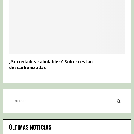
¿Sociedades saludables? Solo si están
descarbonizadas
S
e
a
S
r
c
E
ÚLTIMAS NOTICIAS
h