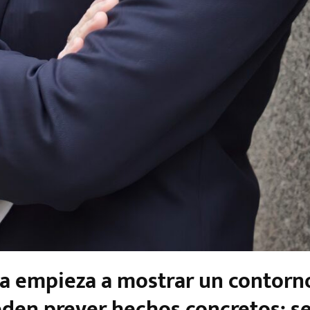
ía empieza a mostrar un contorn
eden prever hechos concretos: s