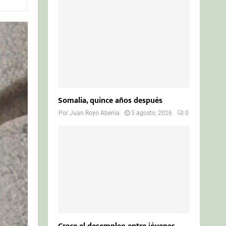
o
r
R
:
C
H
Somalia, quince años después
Por
Juan Royo Abenia
5 agosto, 2026
0