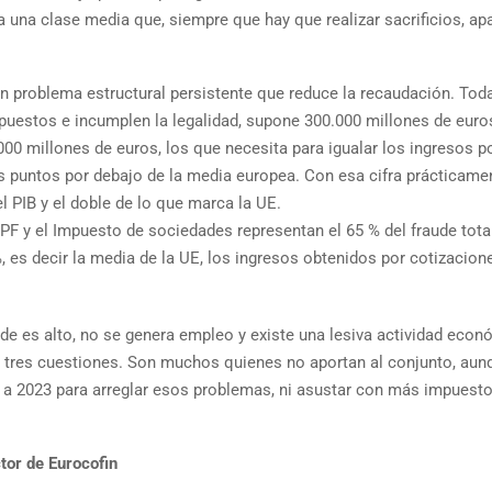
 una clase media que, siempre que hay que realizar sacrificios, ap
n problema estructural persistente que reduce la recaudación. Tod
uestos e incumplen la legalidad, supone 300.000 millones de euros
000 millones de euros, los que necesita para igualar los ingresos p
s puntos por debajo de la media europea. Con esa cifra prácticame
del PIB y el doble de lo que marca la UE.
 IRPF y el Impuesto de sociedades representan el 65 % del fraude tota
, es decir la media de la UE, los ingresos obtenidos por cotizacion
e es alto, no se genera empleo y existe una lesiva actividad econ
s tres cuestiones. Son muchos quienes no aportan al conjunto, aun
 a 2023 para arreglar esos problemas, ni asustar con más impuesto
tor de Eurocofin