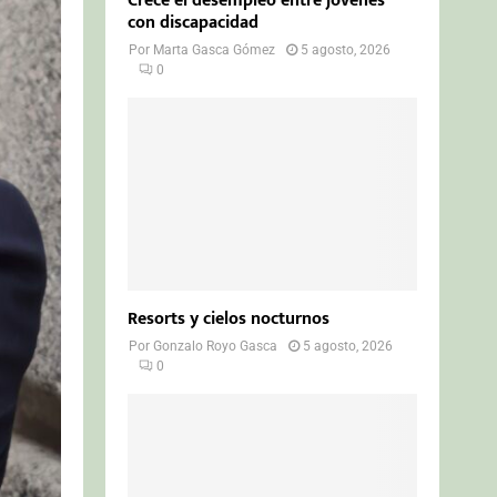
Crece el desempleo entre jóvenes
con discapacidad
Por
Marta Gasca Gómez
5 agosto, 2026
0
Resorts y cielos nocturnos
Por
Gonzalo Royo Gasca
5 agosto, 2026
0