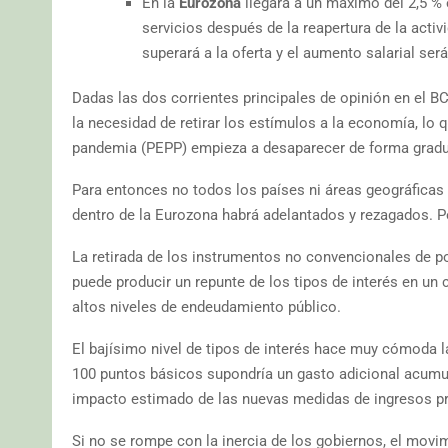
En la
Eurozona
llegará a un máximo del 2,5 % 
servicios después de la reapertura de la acti
superará a la oferta y el aumento salarial será
Dadas las dos corrientes principales de opinión en el B
la necesidad de retirar los estímulos a la economía, lo 
pandemia (PEPP) empieza a desaparecer de forma gradua
Para entonces no todos los países ni áreas geográficas
dentro de la Eurozona habrá adelantados y rezagados. P
La retirada de los instrumentos no convencionales de po
puede producir un repunte de los tipos de interés en un
altos niveles de endeudamiento público.
El bajísimo nivel de tipos de interés hace muy cómoda la
100 puntos básicos supondría un gasto adicional acumul
impacto estimado de las nuevas medidas de ingresos pre
Si no se rompe con la inercia de los gobiernos, el movimi