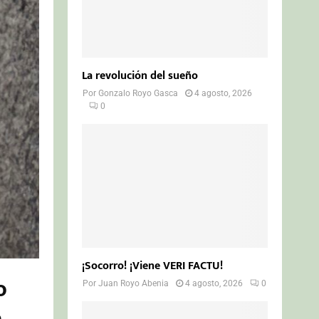
La revolución del sueño
Por
Gonzalo Royo Gasca
4 agosto, 2026
0
¡Socorro! ¡Viene VERI FACTU!
o
Por
Juan Royo Abenia
4 agosto, 2026
0
e