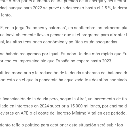
este otoño por el aumento de los precios de la energía y del sector
vidad, aunque para 2022 se prevé un descenso hasta el 1,5 %, la de
 lento.
CE, en la jerga “halcones y palomas”, en septiembre los primeros pl
que inevitablemente lleva a pensar que si el programa para afrontar 
l, las altas tensiones económica y política están aseguradas.
 se habrán recuperado por igual: Estados Unidos más rápido que E
or eso es imprescindible que España no espere hasta 2023.
lítica monetaria y la reducción de la deuda soberana del balance d
 contexto en el que la pandemia ha agudizado los desafíos asociado
 financiación de la deuda pero, según la Airef, un incremento de ti
ado en intereses en 2024 superior a 15.000 millones, por encima d
vistas en APE o el coste del Ingreso Mínimo Vital en ese periodo.
ento reflejo político para gestionar esta situación será subir los