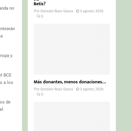
Betis?
manda no
Por
Gonzalo Royo Gasca
3 agosto, 2026
0
antearán
la
uropa y
el BCE
Más donantes, menos donaciones…
s a los
Por
Gonzalo Royo Gasca
3 agosto, 2026
0
pos de
el