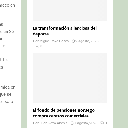
arece en
as
La transformación silenciosa del
, un 25
deporte
or
Por
Miguel Royo Gasca
2 agosto, 2026
nte
0
l. La
es
ómica en
que se
s, sólo
El fondo de pensiones noruego
compra centros comerciales
Por
Juan Royo Abenia
1 agosto, 2026
0