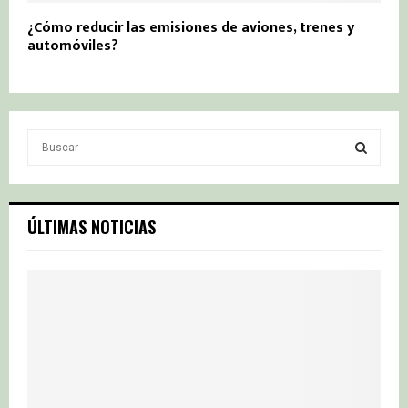
¿Cómo reducir las emisiones de aviones, trenes y
automóviles?
S
e
a
S
r
c
E
ÚLTIMAS NOTICIAS
h
f
A
o
r
R
:
C
H