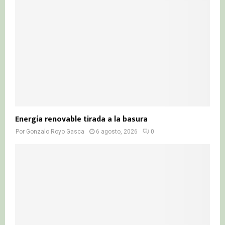
Energía renovable tirada a la basura
Por
Gonzalo Royo Gasca
6 agosto, 2026
0