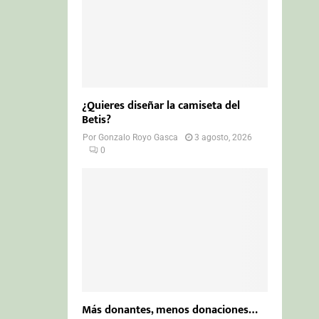
¿Quieres diseñar la camiseta del
Betis?
Por
Gonzalo Royo Gasca
3 agosto, 2026
0
Más donantes, menos donaciones…