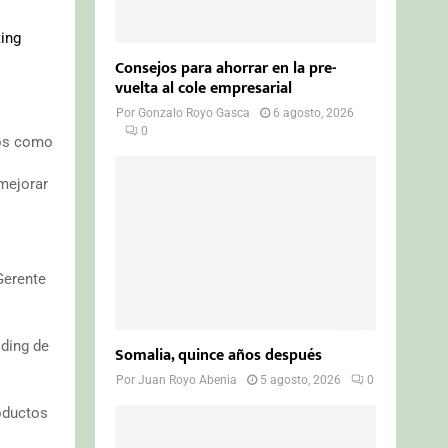
ing
Consejos para ahorrar en la pre-
vuelta al cole empresarial
Por
Gonzalo Royo Gasca
6 agosto, 2026
0
vos como
 mejorar
Gerente
lding de
Somalia, quince años después
Por
Juan Royo Abenia
5 agosto, 2026
0
roductos