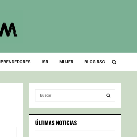
PRENDEDORES
ISR
MUJER
BLOG RSC
S
e
a
S
r
c
E
ÚLTIMAS NOTICIAS
h
f
A