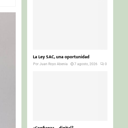
o
r
R
:
C
H
La Ley SAC, una oportunidad
Por
Juan Royo Abenia
7 agosto, 2026
0