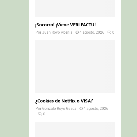
¡Socorro! ¡Viene VERI FACTU!
Por
Juan Royo Abenia
4 agosto, 2026
0
¿Cookies de Netflix o VISA?
Por
Gonzalo Royo Gasca
4 agosto, 2026
0