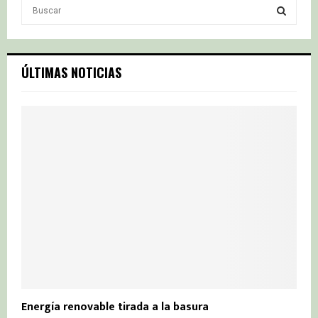
S
e
a
S
r
c
E
ÚLTIMAS NOTICIAS
h
f
A
o
r
R
:
C
H
Energía renovable tirada a la basura