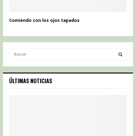
Comiendo con los ojos tapados
S
e
a
S
r
c
E
ÚLTIMAS NOTICIAS
h
f
A
o
r
R
:
C
H