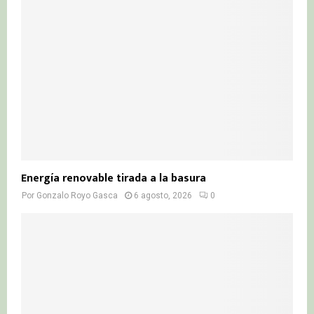
Energía renovable tirada a la basura
Por
Gonzalo Royo Gasca
6 agosto, 2026
0