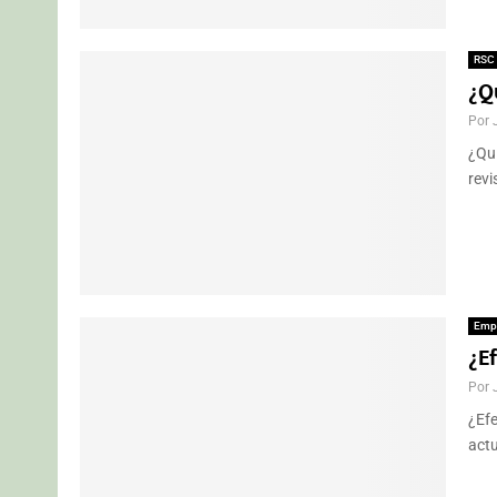
RSC
¿Q
Por
¿Qui
revi
Emp
¿Ef
Por
¿Efe
actu