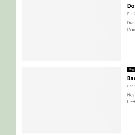
Doñ
Por
Doña
IA i
Med
Ba
Por
Nest
hech