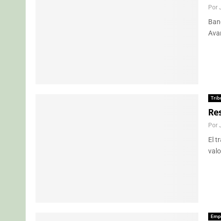
Por
Banc
Avan
Trib
Res
Por
El t
valo
Emp