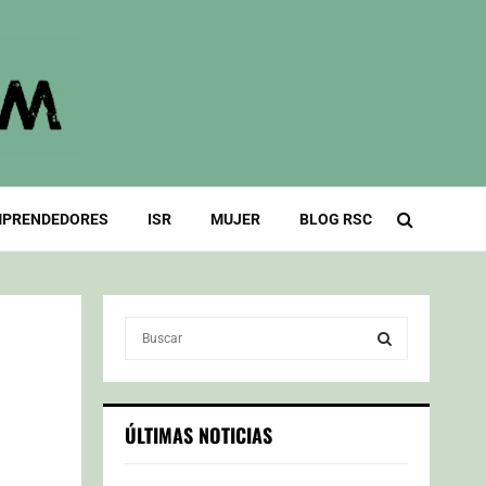
PRENDEDORES
ISR
MUJER
BLOG RSC
S
e
a
S
r
c
E
ÚLTIMAS NOTICIAS
h
f
A