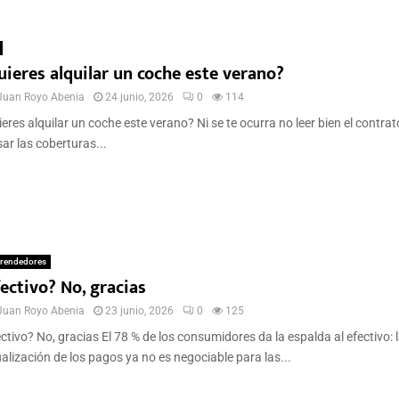
uieres alquilar un coche este verano?
Juan Royo Abenia
24 junio, 2026
0
114
eres alquilar un coche este verano? Ni se te ocurra no leer bien el contrat
sar las coberturas...
rendedores
ectivo? No, gracias
Juan Royo Abenia
23 junio, 2026
0
125
ctivo? No, gracias El 78 % de los consumidores da la espalda al efectivo: 
alización de los pagos ya no es negociable para las...