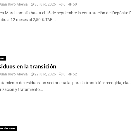
Juan Royo Abenia
30 julio, 2026
0
50
a March amplía hasta el 15 de septiembre la contratación del Depósito F
tio a 12 meses al 2,50 % TAE...
una
iduos en la transición
Juan Royo Abenia
29 julio, 2026
0
52
ratamiento de residuos, un sector crucial para la transición: recogida, clasi
rización y tratamiento...
rendedores