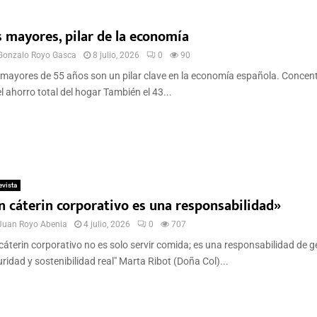
s mayores, pilar de la economía
Gonzalo Royo Gasca
8 julio, 2026
0
90
mayores de 55 años son un pilar clave en la economía española. Concent
l ahorro total del hogar También el 43...
evista
n cáterin corporativo es una responsabilidad»
Juan Royo Abenia
4 julio, 2026
0
707
cáterin corporativo no es solo servir comida; es una responsabilidad de g
ridad y sostenibilidad real" Marta Ribot (Doña Col)...