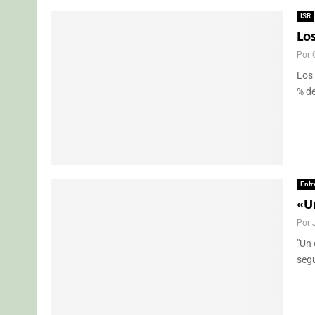
ISR
Lo
Por
Los 
% de
Entr
«U
Por
"Un 
segu