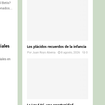
o
l Betis?
r
R
onados...
:
C
H
iales
Los plácidos recuerdos de la infancia
Por
Juan Royo Abenia
8 agosto, 2026
0
ales en