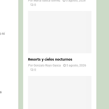
Por
Marta Gasca Gómez
5 agosto, 2026
0
o ni
Resorts y cielos nocturnos
Por
Gonzalo Royo Gasca
5 agosto, 2026
0
la