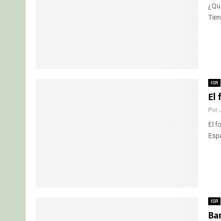
¿Qui
Tien
ISR
El
Por
El f
Espa
ISR
Ba