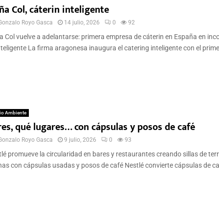
a Col, cáterin inteligente
Gonzalo Royo Gasca
14 julio, 2026
0
92
 Col vuelve a adelantarse: primera empresa de cáterin en España en inc
nteligente La firma aragonesa inaugura el catering inteligente con el primer
io Ambiente
res, qué lugares… con cápsulas y posos de café
Gonzalo Royo Gasca
9 julio, 2026
0
93
lé promueve la circularidad en bares y restaurantes creando sillas de ter
as con cápsulas usadas y posos de café Nestlé convierte cápsulas de caf