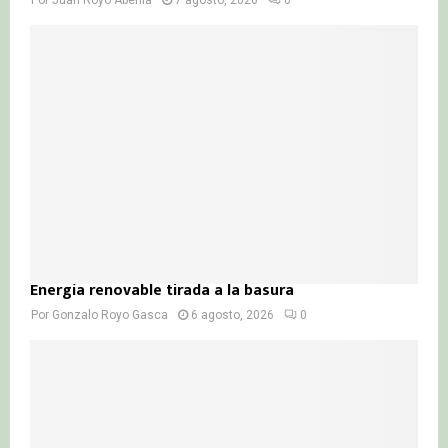
Energía renovable tirada a la basura
Por
Gonzalo Royo Gasca
6 agosto, 2026
0