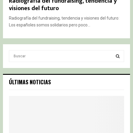
Radiografía del fundraising, tendencia y
visiones del futuro
Radiografía del fundraising, tendencia y visiones del futuro:
Los españoles somos solidarios pero poco...
S
e
a
S
r
c
E
ÚLTIMAS NOTICIAS
h
f
A
o
r
R
:
C
H