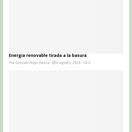
Energía renovable tirada a la basura
Por
Gonzalo Royo Gasca
6 agosto, 2026
0