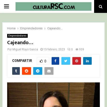
PRIMARY
MENU
Home
Emprendedores
Cajeando…
Emprendedores
Cajeando…
Por
Miguel Royo Gasca
15 febrero, 2023
0
939
COMPARTIR
0