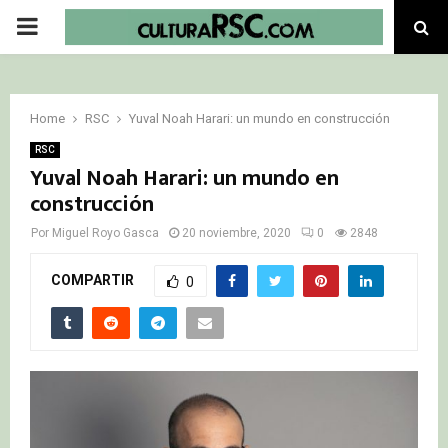
PRIMARY
MENU
Home
RSC
Yuval Noah Harari: un mundo en construcción
RSC
Yuval Noah Harari: un mundo en
construcción
Por
Miguel Royo Gasca
20 noviembre, 2020
0
2848
COMPARTIR
0