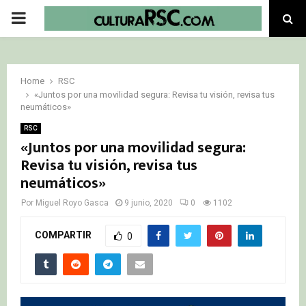
PRIMARY
MENU
Home
RSC
«Juntos por una movilidad segura: Revisa tu visión, revisa tus
neumáticos»
RSC
«Juntos por una movilidad segura:
Revisa tu visión, revisa tus
neumáticos»
Por
Miguel Royo Gasca
9 junio, 2020
0
1102
COMPARTIR
0