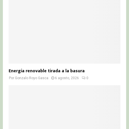
Energía renovable tirada a la basura
Por
Gonzalo Royo Gasca
6 agosto, 2026
0