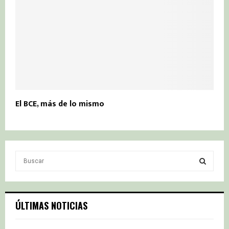
El BCE, más de lo mismo
S
e
a
S
r
c
E
ÚLTIMAS NOTICIAS
h
f
A