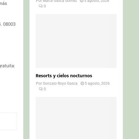
Por
Marta Gasca Gómez
5 agosto, 2026
 más
0
4. 08003
ratuita:
Resorts y cielos nocturnos
Por
Gonzalo Royo Gasca
5 agosto, 2026
0