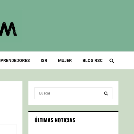
PRENDEDORES
ISR
MUJER
BLOG RSC
S
e
a
S
r
c
E
ÚLTIMAS NOTICIAS
h
f
A