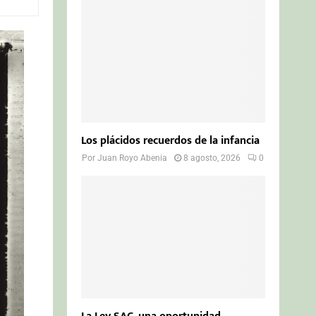
o
r
R
:
C
H
Los plácidos recuerdos de la infancia
Por
Juan Royo Abenia
8 agosto, 2026
0