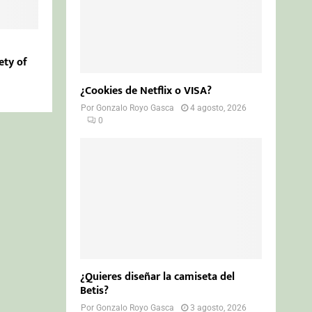
ety of
¿Cookies de Netflix o VISA?
Por
Gonzalo Royo Gasca
4 agosto, 2026
0
¿Quieres diseñar la camiseta del
Betis?
Por
Gonzalo Royo Gasca
3 agosto, 2026