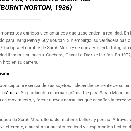
 (BURNT NORTON, 1936)
a momentos oníricos y enigmáticos que trascienden la realidad. En
do para Irving Penn y Guy Bourdin. Sin embargo, su verdadera pasió
 70 adopta el nombre de Sarah Moon y se convierte en la fotógrafa 
dad llaman a su puerta. Cacharel, Chanel o Dior se la rifan. En 1972,
n hito en su carrera.
isión
 Moon capta la esencia de sus sujetos, independientemente de su nat
su
cámara
. Su producción cinematográfica fue para Sarah Moon un
 en movimiento, y “crear nuevas narrativas que desafíen la percep
tístico de Sarah Moon, lleno de misterio, belleza y poesía. A través
a diferente, a cuestionar nuestra realidad y a explorar los límites 