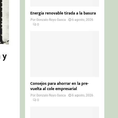
Energía renovable tirada a la basura
Por
Gonzalo Royo Gasca
6 agosto, 2026
0
 y
Consejos para ahorrar en la pre-
vuelta al cole empresarial
Por
Gonzalo Royo Gasca
6 agosto, 2026
0