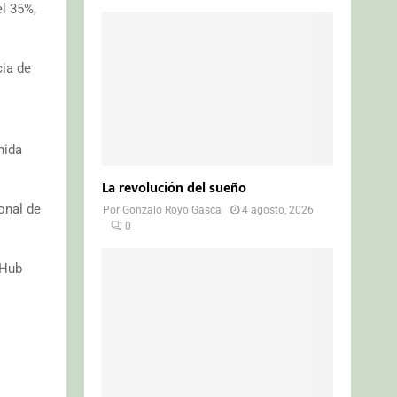
el 35%,
cia de
nida
La revolución del sueño
onal de
Por
Gonzalo Royo Gasca
4 agosto, 2026
0
 Hub