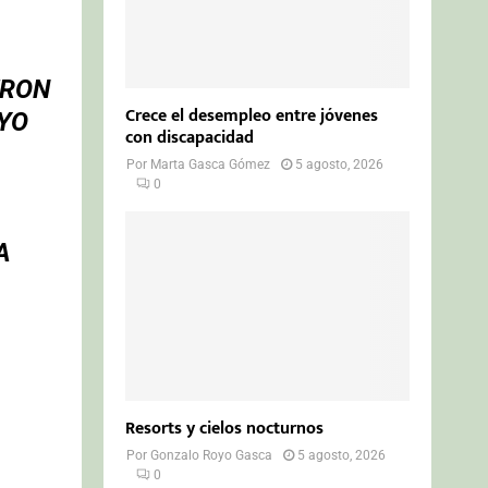
ERON
Crece el desempleo entre jóvenes
YO
con discapacidad
Por
Marta Gasca Gómez
5 agosto, 2026
0
A
Resorts y cielos nocturnos
Por
Gonzalo Royo Gasca
5 agosto, 2026
0