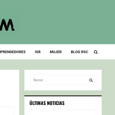
PRENDEDORES
ISR
MUJER
BLOG RSC
S
e
a
S
r
c
E
ÚLTIMAS NOTICIAS
h
f
A