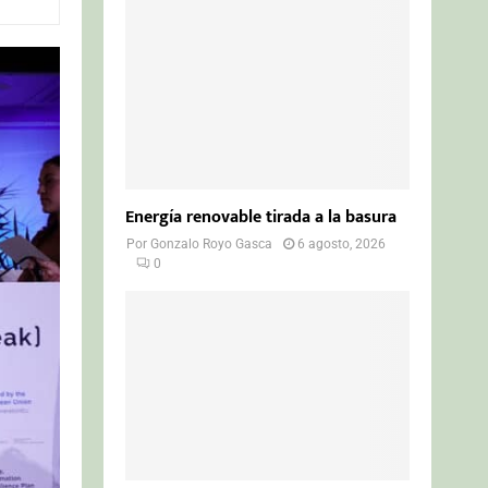
o
r
R
:
C
H
Energía renovable tirada a la basura
Por
Gonzalo Royo Gasca
6 agosto, 2026
0