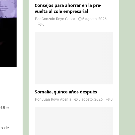
Consejos para ahorrar en la pre-
vuelta al cole empresarial
Por
Gonzalo Royo Gasca
6 agosto, 2026
0
Somalia, quince años después
Por
Juan Royo Abenia
5 agosto, 2026
0
EOI e
os de