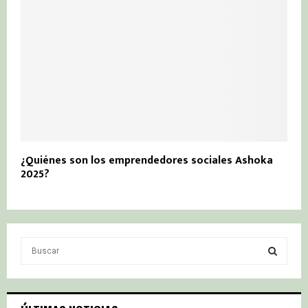
¿Quiénes son los emprendedores sociales Ashoka
2025?
S
e
a
S
r
c
E