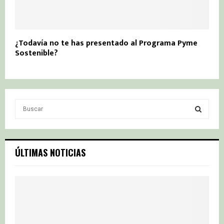
¿Todavía no te has presentado al Programa Pyme
Sostenible?
S
e
a
S
r
c
E
ÚLTIMAS NOTICIAS
h
f
A
o
r
R
:
C