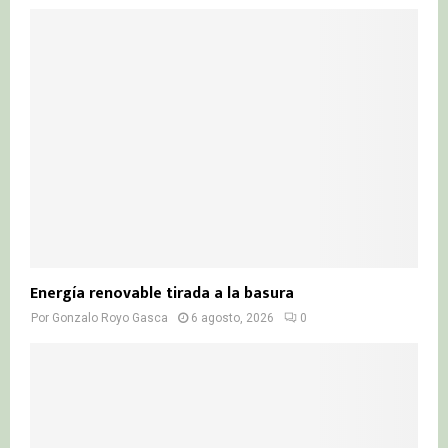
Energía renovable tirada a la basura
Por
Gonzalo Royo Gasca
6 agosto, 2026
0