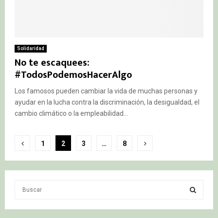
Solidaridad
No te escaquees:
#TodosPodemosHacerAlgo
Los famosos pueden cambiar la vida de muchas personas y
ayudar en la lucha contra la discriminación, la desigualdad, el
cambio climático o la empleabilidad...
Paginación
1
2
3
…
8
de
entradas
S
e
a
S
r