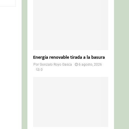
o
r
R
:
C
H
Energía renovable tirada a la basura
Por
Gonzalo Royo Gasca
6 agosto, 2026
0