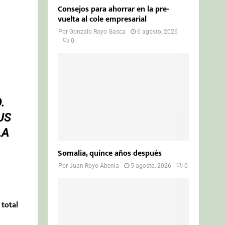
Consejos para ahorrar en la pre-
vuelta al cole empresarial
Por
Gonzalo Royo Gasca
6 agosto, 2026
0
.
US
LA
Somalia, quince años después
Por
Juan Royo Abenia
5 agosto, 2026
0
 total