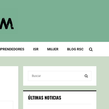
PRENDEDORES
ISR
MUJER
BLOG RSC
S
e
a
S
r
c
E
ÚLTIMAS NOTICIAS
h
f
A