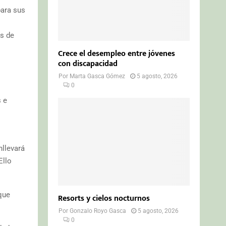
para sus
os de
Crece el desempleo entre jóvenes
con discapacidad
Por
Marta Gasca Gómez
5 agosto, 2026
0
s e
nllevará
Ello
que
Resorts y cielos nocturnos
Por
Gonzalo Royo Gasca
5 agosto, 2026
0