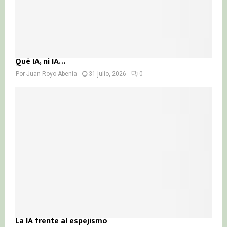
Qué IA, ni IA…
Por
Juan Royo Abenia
31 julio, 2026
0
La IA frente al espejismo