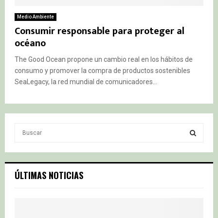
Medio Ambiente
Consumir responsable para proteger al
océano
The Good Ocean propone un cambio real en los hábitos de
consumo y promover la compra de productos sostenibles
SeaLegacy, la red mundial de comunicadores...
S
e
a
S
r
c
E
ÚLTIMAS NOTICIAS
h
f
A
o
r
R