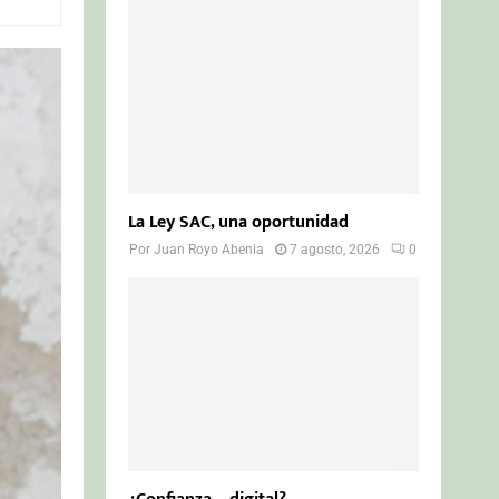
o
r
R
:
C
H
La Ley SAC, una oportunidad
Por
Juan Royo Abenia
7 agosto, 2026
0