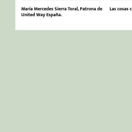
María Mercedes Sierra Toral, Patrona de
Las cosas c
United Way España.