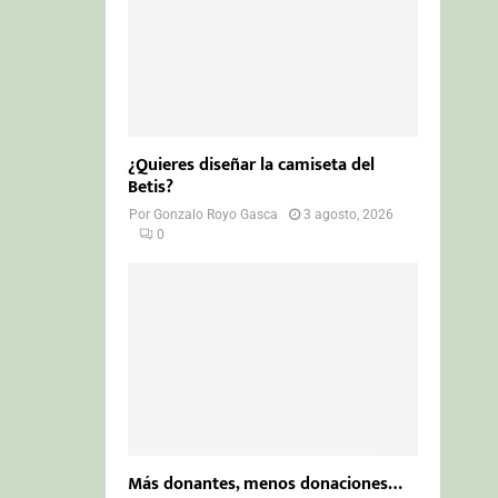
¿Quieres diseñar la camiseta del
Betis?
Por
Gonzalo Royo Gasca
3 agosto, 2026
0
Más donantes, menos donaciones…