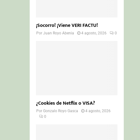
¡Socorro! ¡Viene VERI FACTU!
Por
Juan Royo Abenia
4 agosto, 2026
0
¿Cookies de Netflix o VISA?
Por
Gonzalo Royo Gasca
4 agosto, 2026
0