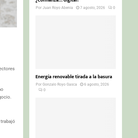
¿Confianza… digital?
Por
Juan Royo Abenia
7 agosto, 2026
0
sectores
Energía renovable tirada a la basura
Por
Gonzalo Royo Gasca
6 agosto, 2026
no
0
gocio.
 trabajó