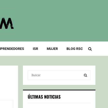
PRENDEDORES
ISR
MUJER
BLOG RSC
S
e
a
S
r
c
E
ÚLTIMAS NOTICIAS
h
f
A