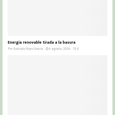
Energía renovable tirada a la basura
Por
Gonzalo Royo Gasca
6 agosto, 2026
0